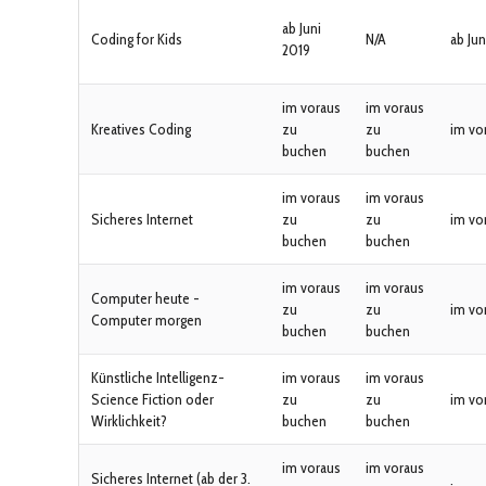
ab Juni
Coding for Kids
N/A
ab Jun
2019
im voraus
im voraus
Kreatives Coding
zu
zu
im vo
buchen
buchen
im voraus
im voraus
Sicheres Internet
zu
zu
im vo
buchen
buchen
im voraus
im voraus
Computer heute -
zu
zu
im vo
Computer morgen
buchen
buchen
Künstliche Intelligenz-
im voraus
im voraus
Science Fiction oder
zu
zu
im vo
Wirklichkeit?
buchen
buchen
im voraus
im voraus
Sicheres Internet (ab der 3.