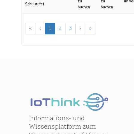
zu
zu
im vo
Schulstufe)
buchen
buchen
«
‹
1
2
3
›
»
Informations- und
Wissensplatform zum