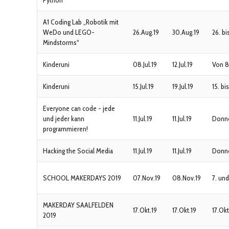
Python“
A1 Coding Lab „Robotik mit
WeDo und LEGO-
26.Aug.19
30.Aug.19
26. bi
Mindstorms“
Kinderuni
08.Jul.19
12.Jul.19
Von 8.
Kinderuni
15.Jul.19
19.Jul.19
15. bis
Everyone can code - jede
und jeder kann
11.Jul.19
11.Jul.19
Donner
programmieren!
Hacking the Social Media
11.Jul.19
11.Jul.19
Donner
SCHOOL MAKERDAYS 2019
07.Nov.19
08.Nov.19
7. un
MAKERDAY SAALFELDEN
17.Okt.19
17.Okt.19
17.Okt
2019