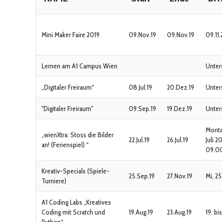
Mini Maker Faire 2019
09.Nov.19
09.Nov.19
09.11
Lernen am A1 Campus Wien
Unter
„Digitaler Freiraum“
08.Jul.19
20.Dez.19
Unter
"Digitaler Freiraum"
09.Sep.19
19.Dez.19
Unter
Montag
„wienXtra: Stoss die Bilder
22.Jul.19
26.Jul.19
Juli 2
an! (Ferienspiel) “
09.00
Kreativ-Specials (Spiele-
25.Sep.19
27.Nov.19
Mi, 25
Turniere)
A1 Coding Labs „Kreatives
Coding mit Scratch und
19.Aug.19
23.Aug.19
19. bi